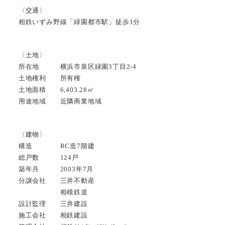
〈交通〉
相鉄いずみ野線「緑園都市駅」徒歩1分
〈土地〉
所在地 横浜市泉区緑園3丁目2-4
土地権利 所有権
土地面積 6,403.28㎡
用途地域 近隣商業地域
〈建物〉
構造 RC造7階建
総戸数 124戸
築年月 2003年7月
分譲会社 三井不動産
相模鉄道
設計監理 三井建設
施工会社 相鉄建設