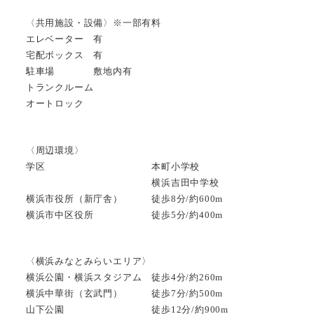
〈共用施設・設備〉※一部有料
エレベーター 有
宅配ボックス 有
駐車場 敷地内有
トランクルーム
オートロック
〈周辺環境〉
学区 本町小学校
横浜吉田中学校
横浜市役所（新庁舎） 徒歩8分/約600m
横浜市中区役所 徒歩5分/約400m
〈横浜みなとみらいエリア〉
横浜公園・横浜スタジアム 徒歩4分/約260m
横浜中華街（玄武門） 徒歩7分/約500m
山下公園 徒歩12分/約900m