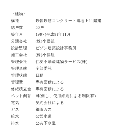
〈建物〉
構造 鉄骨鉄筋コンクリート造地上11階建
総戸数 50戸
築年月 1997(平成9)年11月
分譲会社 (株)小俣組
設計監理 ビゾン建築設計事務所
施工会社 (株)小俣組
管理会社 住友不動産建物サービス(株)
管理形態 全部委託
管理状態 日勤
管理費 専有面積による
修繕積立金 専有面積による
ペット飼育 可(但し、使用細則による制限有)
電気 契約会社による
ガス 都市ガス
給水 公営水道
排水 公共下水道