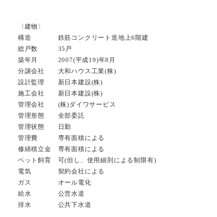
〈建物〉
構造 鉄筋コンクリート造地上6階建
総戸数 35戸
築年月 2007(平成19)年8月
分譲会社 大和ハウス工業(株)
設計監理 新日本建設(株)
施工会社 新日本建設(株)
管理会社 (株)ダイワサービス
管理形態 全部委託
管理状態 日勤
管理費 専有面積による
修繕積立金 専有面積による
ペット飼育 可(但し、使用細則による制限有)
電気 契約会社による
ガス オール電化
給水 公営水道
排水 公共下水道