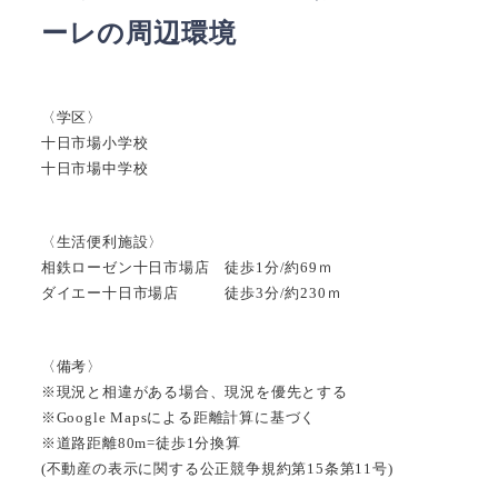
ーレの周辺環境
〈学区〉
十日市場小学校
十日市場中学校
〈生活便利施設〉
相鉄ローゼン十日市場店 徒歩1分/約69ｍ
ダイエー十日市場店 徒歩3分/約230ｍ
〈備考〉
※現況と相違がある場合、現況を優先とする
※Google Mapsによる距離計算に基づく
※道路距離80m=徒歩1分換算
(不動産の表示に関する公正競争規約第15条第11号)