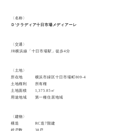
〈名称〉
Ｄ’クラディア十日市場メディアーレ
〈交通〉
JR横浜線「十日市場駅」徒歩4分
〈土地〉
所在地 横浜市緑区十日市場町809-4
土地権利 所有権
土地面積 1,375.85㎡
用途地域 第一種住居地域
〈建物〉
構造 RC造7階建
総戸数 38戸