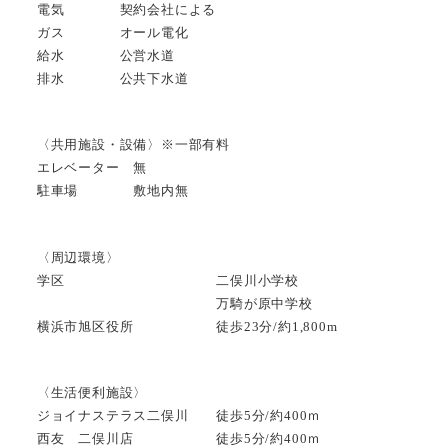
電気 契約会社による
ガス オール電化
給水 公営水道
排水 公共下水道
〈共用施設・設備〉※一部有料
エレベーター 無
駐車場 敷地内無
〈周辺環境〉
学区 二俣川小学校
万騎が原中学校
横浜市旭区役所 徒歩23分/約1,800m
〈生活便利施設〉
ジョイナステラス二俣川 徒歩5分/約400ｍ
西友 二俣川店 徒歩5分/約400ｍ