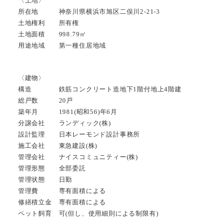
〈土地〉
所在地 神奈川県横浜市旭区二俣川2-21-3
土地権利 所有権
土地面積 998.79㎡
用途地域 第一種住居地域
〈建物〉
構造 鉄筋コンクリート造地下1階付地上4階建
総戸数 20戸
築年月 1981(昭和56)年6月
分譲会社 ランディック(株)
設計監理 日本レーモンド設計事務所
施工会社 東急建設(株)
管理会社 ナイスコミュニティー(株)
管理形態 全部委託
管理状態 日勤
管理費 専有面積による
修繕積立金 専有面積による
ペット飼育 可(但し、使用細則による制限有)