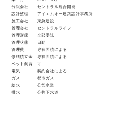
分譲会社 セントラル総合開発
設計監理 アイエムオー建築設計事務所
施工会社 東急建設
管理会社 セントラルライフ
管理形態 全部委託
管理状態 日勤
管理費 専有面積による
修繕積立金 専有面積による
ペット飼育 可
電気 契約会社による
ガス 都市ガス
給水 公営水道
排水 公共下水道