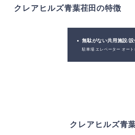
クレアヒルズ青葉荏田の特徴
無駄がない共用施設/設
駐車場 エレベーター オート
クレアヒルズ青