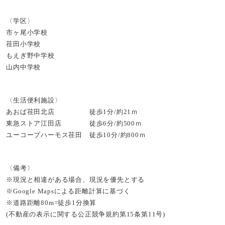
〈学区〉
市ヶ尾小学校
荏田小学校
もえぎ野中学校
山内中学校
〈生活便利施設〉
あおば荏田北店 徒歩1分/約21ｍ
東急ストア江田店 徒歩6分/約500ｍ
ユーコープハーモス荏田 徒歩10分/約800ｍ
〈備考〉
※現況と相違がある場合、現況を優先とする
※Google Mapsによる距離計算に基づく
※道路距離80m=徒歩1分換算
(不動産の表示に関する公正競争規約第15条第11号)