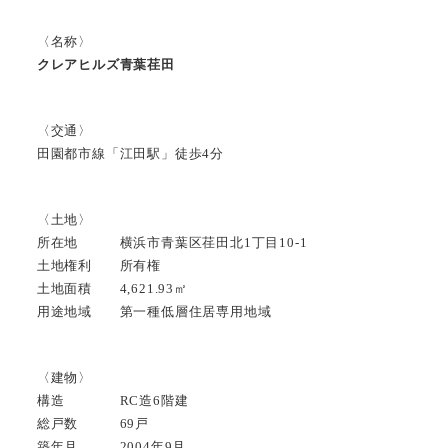
〈名称〉
クレアヒルズ青葉荏田
〈交通〉
田園都市線「江田駅」徒歩4分
〈土地〉
所在地 横浜市青葉区荏田北1丁目10-1
土地権利 所有権
土地面積 4,621.93㎡
用途地域 第一種低層住居専用地域
〈建物〉
構造 RC造6階建
総戸数 69戸
築年月 2004年9月