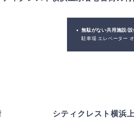
無駄がない共用施設/設
駐車場 エレベーター 
街
シティクレスト横浜