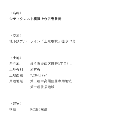
〈名称〉
シティクレスト横浜上永谷壱番街
〈交通〉
地下鉄ブルーライン「上永谷駅」徒歩12分
〈土地〉
所在地 横浜市港南区日野3丁目8-1
土地権利 所有権
土地面積 7,284.39㎡
用途地域 第二種中高層住居専用地域
第一種住居地域
〈建物〉
構造 RC造6階建