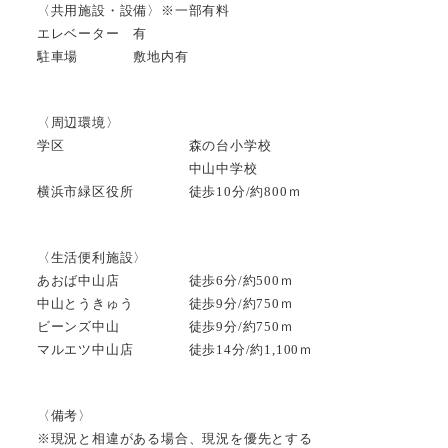
〈共用施設・設備〉※一部有料
エレベーター 有
駐車場 敷地内有
〈周辺環境〉
学区 森の台小学校
中山中学校
横浜市緑区役所 徒歩10分/約800ｍ
〈生活便利施設〉
あおば中山店 徒歩6分/約500ｍ
中山とうきゅう 徒歩9分/約750ｍ
ビーンズ中山 徒歩9分/約750ｍ
マルエツ中山店 徒歩14分/約1,100ｍ
〈備考〉
※現況と相違がある場合、現況を優先とする