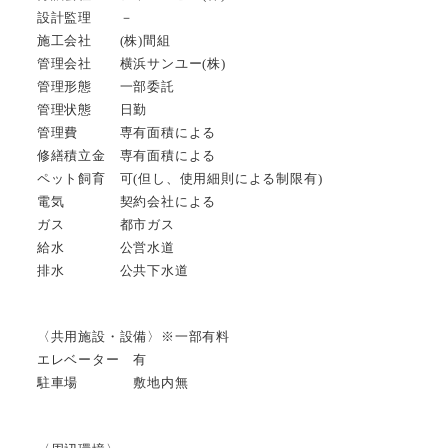
設計監理 －
施工会社 (株)間組
管理会社 横浜サンユー(株)
管理形態 一部委託
管理状態 日勤
管理費 専有面積による
修繕積立金 専有面積による
ペット飼育 可(但し、使用細則による制限有)
電気 契約会社による
ガス 都市ガス
給水 公営水道
排水 公共下水道
〈共用施設・設備〉※一部有料
エレベーター 有
駐車場 敷地内無