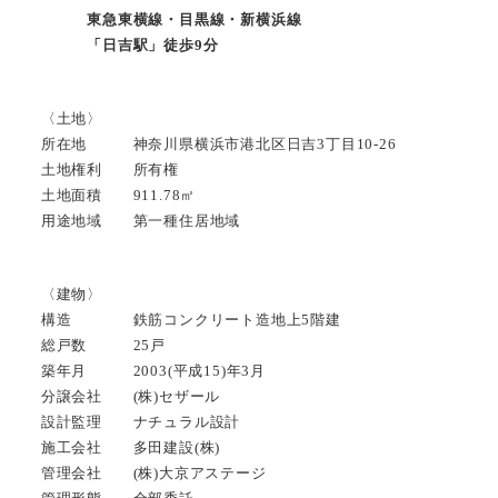
東急東横線・目黒線・新横浜線
「日吉駅」徒歩9分
〈土地〉
所在地 神奈川県横浜市港北区日吉3丁目10-26
土地権利 所有権
土地面積 911.78㎡
用途地域 第一種住居地域
〈建物〉
構造 鉄筋コンクリート造地上5階建
総戸数 25戸
築年月 2003(平成15)年3月
分譲会社 (株)セザール
設計監理 ナチュラル設計
施工会社 多田建設(株)
管理会社 (株)大京アステージ