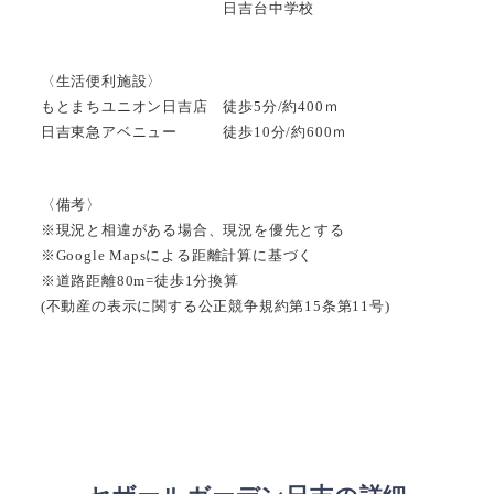
日吉台中学校
〈生活便利施設〉
もとまちユニオン日吉店 徒歩5分/約400ｍ
日吉東急アベニュー 徒歩10分/約600ｍ
〈備考〉
※現況と相違がある場合、現況を優先とする
※Google Mapsによる距離計算に基づく
※道路距離80m=徒歩1分換算
(不動産の表示に関する公正競争規約第15条第11号)