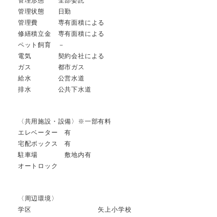
管理形態 全部委託
管理状態 日勤
管理費 専有面積による
修繕積立金 専有面積による
ペット飼育 －
電気 契約会社による
ガス 都市ガス
給水 公営水道
排水 公共下水道
〈共用施設・設備〉※一部有料
エレベーター 有
宅配ボックス 有
駐車場 敷地内有
オートロック
〈周辺環境〉
学区 矢上小学校