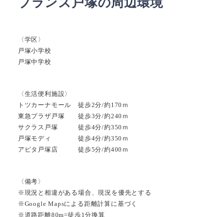
ブランズ戸塚の周辺環境
〈学区〉
戸塚小学校
戸塚中学校
〈生活便利施設〉
トツカーナモール 徒歩2分/約170ｍ
東急プラザ戸塚 徒歩3分/約240ｍ
サクラス戸塚 徒歩4分/約350ｍ
戸塚モディ 徒歩4分/約350ｍ
アピタ戸塚店 徒歩5分/約400ｍ
〈備考〉
※現況と相違がある場合、現況を優先とする
※Google Mapsによる距離計算に基づく
※道路距離80m=徒歩1分換算