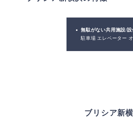
無駄がない共用施設/設
駐車場 エレベーター 
ブリシア新