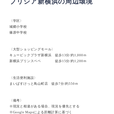
ブリシア新横浜の周辺環境
〈学区〉
城郷小学校
篠原中学校
〈大型ショッピングモール〉
キュービックプラザ新横浜 徒歩13分/約1,000ｍ
新横浜プリンスペペ 徒歩15分/約1,200ｍ
〈生活便利施設〉
まいばすけっと鳥山町店 徒歩7分/約550ｍ
〈備考〉
※現況と相違がある場合、現況を優先とする
※Google Mapsによる距離計算に基づく