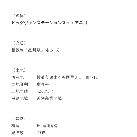
〈名称〉
ビッグヴァンステーションスクエア星川
〈交通〉
相鉄線「星川駅」徒歩2分
〈土地〉
所在地 横浜市保土ヶ谷区星川1丁目4-11
土地権利 所有権
土地面積 426.75㎡
用途地域 近隣商業地域
〈建物〉
構造 RC造6階建
総戸数 20戸