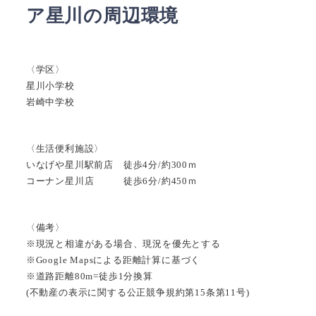
ア星川の周辺環境
〈学区〉
星川小学校
岩崎中学校
〈生活便利施設〉
いなげや星川駅前店 徒歩4分/約300ｍ
コーナン星川店 徒歩6分/約450ｍ
〈備考〉
※現況と相違がある場合、現況を優先とする
※Google Mapsによる距離計算に基づく
※道路距離80m=徒歩1分換算
(不動産の表示に関する公正競争規約第15条第11号)