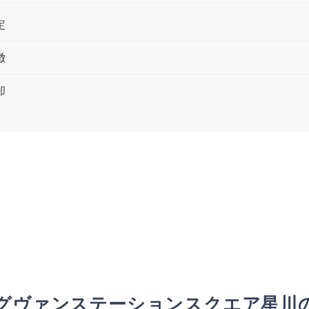
定
徴
却
グヴァンステーションスクエア星川