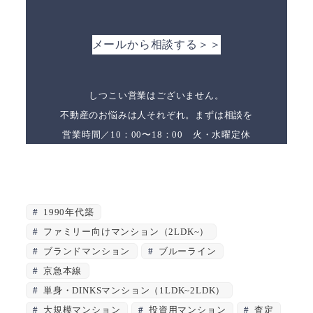
メールから相談する＞＞
しつこい営業はございません。
不動産のお悩みは人それぞれ。まずは相談を
営業時間／10：00〜18：00 火・水曜定休
1990年代築
ファミリー向けマンション（2LDK~）
ブランドマンション
ブルーライン
京急本線
単身・DINKSマンション（1LDK~2LDK）
大規模マンション
投資用マンション
査定