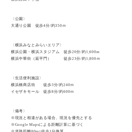
〈公園〉
大通り公園 徒歩4分/約350ｍ
〈横浜みなとみらいエリア〉
横浜公園・横浜スタジアム 徒歩20分/約1,600m
横浜中華街（延平門） 徒歩23分/約1,800ｍ
〈生活便利施設〉
横浜橋商店街 徒歩3分/約240ｍ
イセザキモール 徒歩8分/約600ｍ
〈備考〉
※現況と相違がある場合、現況を優先とする
※Google Mapsによる距離計算に基づく
※道路距離80m=徒歩1分換算