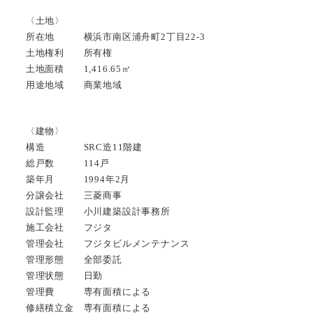
〈土地〉
所在地 横浜市南区浦舟町2丁目22-3
土地権利 所有権
土地面積 1,416.65㎡
用途地域 商業地域
〈建物〉
構造 SRC造11階建
総戸数 114戸
築年月 1994年2月
分譲会社 三菱商事
設計監理 小川建築設計事務所
施工会社 フジタ
管理会社 フジタビルメンテナンス
管理形態 全部委託
管理状態 日勤
管理費 専有面積による
修繕積立金 専有面積による