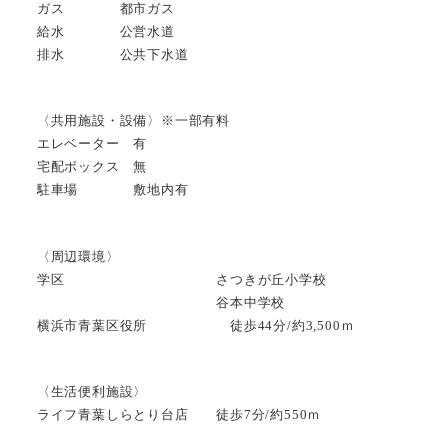
ガス 都市ガス
給水 公営水道
排水 公共下水道
〈共用施設・設備〉※一部有料
エレベーター 有
宅配ボックス 無
駐車場 敷地内有
〈周辺環境〉
学区 さつきが丘小学校
谷本中学校
横浜市青葉区役所 徒歩44分/約3,500ｍ
〈生活便利施設〉
ライフ青葉しらとり台店 徒歩7分/約550ｍ