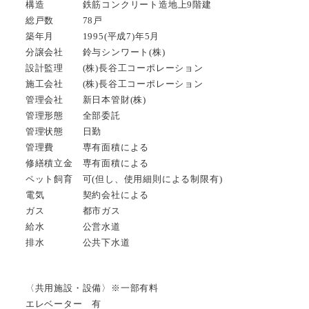
構造 鉄筋コンクリート造地上9階建
総戸数 78戸
築年月 1995(平成7)年5月
分譲会社 鈴与シンワート(株)
設計監理 (株)長谷工コーポレーション
施工会社 (株)長谷工コーポレーション
管理会社 新日本管財(株)
管理形態 全部委託
管理状態 日勤
管理費 専有面積による
修繕積立金 専有面積による
ペット飼育 可(但し、使用細則による制限有)
電気 契約会社による
ガス 都市ガス
給水 公営水道
排水 公共下水道
〈共用施設・設備〉※一部有料
エレベーター 有