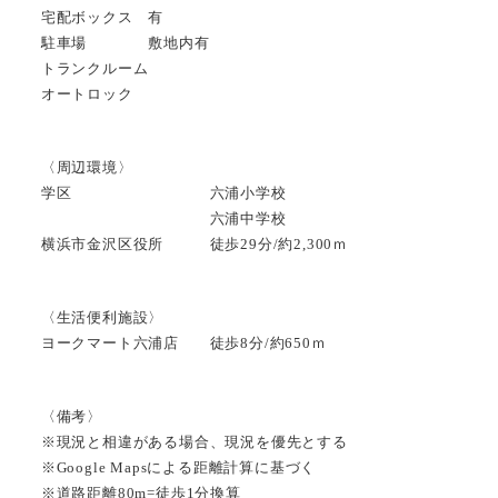
宅配ボックス 有
駐車場 敷地内有
トランクルーム
オートロック
〈周辺環境〉
学区 六浦小学校
六浦中学校
横浜市金沢区役所 徒歩29分/約2,300ｍ
〈生活便利施設〉
ヨークマート六浦店 徒歩8分/約650ｍ
〈備考〉
※現況と相違がある場合、現況を優先とする
※Google Mapsによる距離計算に基づく
※道路距離80m=徒歩1分換算