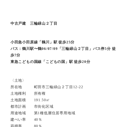
中古戸建 三輪緑山２丁目
小田急小田原線「鶴川」駅 徒歩25分
バス：鶴川駅〜鶴06/07/09「三輪緑山２丁目」バス停5分 徒
歩7分
東急こどもの国線「こどもの国」駅 徒歩20分
〈土地〉
所在地 町田市三輪緑山２丁目12-22
土地権利 所有権
土地面積 191.50㎡
都市計画 市街化区域
用途地域 第1種低層住居専用地域
建ぺい率 40％
容積率 80％