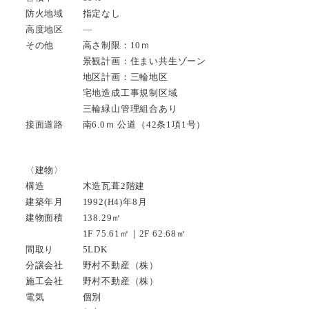
防火地域 指定なし
高度地区 —
その他 高さ制限：10ｍ
景観計画：住まい共生ゾーン
地区計画：三輪地区
宅地造成工事規制区域
三輪緑山管理組合あり
接面道路 南6.0ｍ 公道（42条1項1号）
〈建物〉
構造 木造瓦葺2階建
建築年月 1992(H4)年8月
建物面積 138.29㎡
1F 75.61㎡｜2F 62.68㎡
間取り 5LDK
分譲会社 野村不動産（株）
施工会社 野村不動産（株）
電気 個別