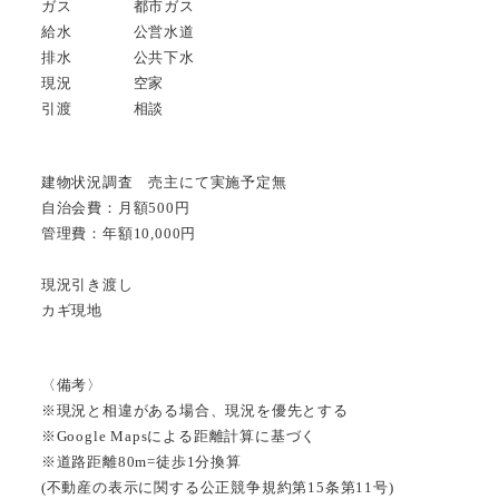
ガス 都市ガス
給水 公営水道
排水 公共下水
現況 空家
引渡 相談
建物状況調査 売主にて実施予定無
自治会費：月額500円
管理費：年額10,000円
現況引き渡し
カギ現地
〈備考〉
※現況と相違がある場合、現況を優先とする
※Google Mapsによる距離計算に基づく
※道路距離80m=徒歩1分換算
(不動産の表示に関する公正競争規約第15条第11号)