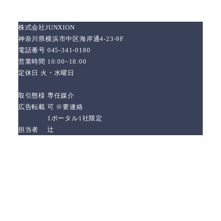
株式会社JUNXION
神奈川県横浜市中区海岸通4-23-9F
電話番号 045-341-0180
営業時間 10:00~18:00
定休日 火・水曜日
取引態様 専任媒介
広告転載 可 ※要連絡
1ポータル1社限定
担当者 辻